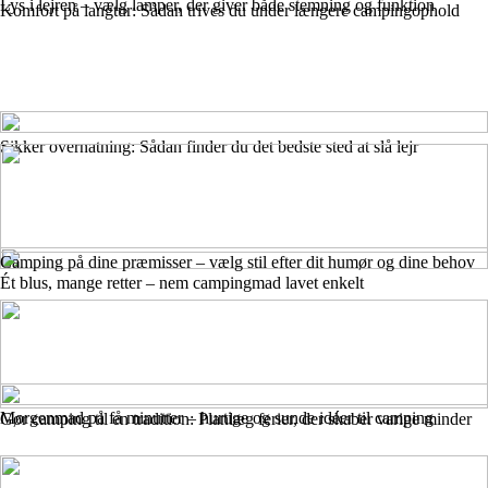
Lys i lejren – vælg lamper, der giver både stemning og funktion
Komfort på langtur: Sådan trives du under længere campingophold
Sikker overnatning: Sådan finder du det bedste sted at slå lejr
Camping på dine præmisser – vælg stil efter dit humør og dine behov
Ét blus, mange retter – nem campingmad lavet enkelt
Morgenmad på få minutter – hurtige og sunde idéer til camping
Gør camping til en tradition: Planlæg ferier, der skaber varige minder