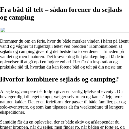
Fra båd til telt – sådan forener du sejlads
og camping
Drømmer du om en ferie, hvor du både mærker vinden i håret på åbent
vand og vågner til fuglefløjt i teltet ved bredden? Kombinationen af
sejlads og camping giver dig det bedste fra to verdener – friheden på
vandet og roen i naturen. Det kræver dog lidt planlægning at få de to
oplevelser til at gå op i en højere enhed. Her får du inspiration og
praktiske råd til, hvordan du kan forene båd og telt på din næste tur.
Hvorfor kombinere sejlads og camping?
At sejle og campere i ét forløb giver en særlig følelse af eventyr. Du
bevæger dig i dit eget tempo, vælger selv ruten og kan slå lejr, hvor
naturen kalder. Det er en ferieform, der passer til både familier, par og
solo-eventyrere, og som kan tilpasses alt fra weekendture til længere
ekspeditioner.
Samtidig får du en oplevelse, der er både aktiv og afslappende: du
bruger kroppen, når du sejler, men finder ro, når båden er fortøjet, og