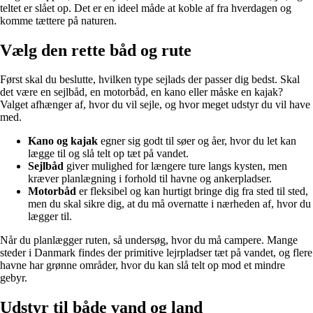
teltet er slået op. Det er en ideel måde at koble af fra hverdagen og
komme tættere på naturen.
Vælg den rette båd og rute
Først skal du beslutte, hvilken type sejlads der passer dig bedst. Skal
det være en sejlbåd, en motorbåd, en kano eller måske en kajak?
Valget afhænger af, hvor du vil sejle, og hvor meget udstyr du vil have
med.
Kano og kajak
egner sig godt til søer og åer, hvor du let kan
lægge til og slå telt op tæt på vandet.
Sejlbåd
giver mulighed for længere ture langs kysten, men
kræver planlægning i forhold til havne og ankerpladser.
Motorbåd
er fleksibel og kan hurtigt bringe dig fra sted til sted,
men du skal sikre dig, at du må overnatte i nærheden af, hvor du
lægger til.
Når du planlægger ruten, så undersøg, hvor du må campere. Mange
steder i Danmark findes der primitive lejrpladser tæt på vandet, og flere
havne har grønne områder, hvor du kan slå telt op mod et mindre
gebyr.
Udstyr til både vand og land