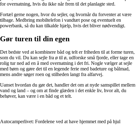
for overnatning, hvis du ikke når frem til det planlagte sted.
Fortæl gerne nogen, hvor du sejler, og hvornår du forventer at være
tilbage. Medbring mobiltelefon i vandtæt pose og eventuelt en
powerbank, så du kan tilkalde hjælp, hvis det bliver nødvendigt.
Gør turen til din egen
Det bedste ved at kombinere båd og telt er friheden til at forme turen,
som du vil. Du kan sejle fra ø til ø, udforske små fjorde, eller tage en
rolig tur ned ad en å med overnatning i det fri. Nogle vælger at sejle
med børn og gøre det til en legende ferie med badeture og bålmad,
mens andre søger roen og stilheden langt fra alfarvej.
Uanset hvordan du gør det, handler det om at nyde samspillet mellem
vand og land – og om at finde glæden i det enkle liv, hvor alt, du
behøver, kan være i en båd og et telt.
Autocamperlivet: Fordelene ved at have hjemmet med på hjul