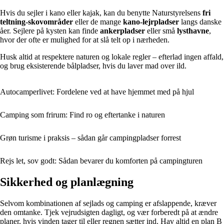
Hvis du sejler i kano eller kajak, kan du benytte Naturstyrelsens
fri
teltning-skovområder
eller de mange
kano-lejrpladser
langs danske
åer. Sejlere på kysten kan finde
ankerpladser
eller små
lysthavne
,
hvor der ofte er mulighed for at slå telt op i nærheden.
Husk altid at respektere naturen og lokale regler – efterlad ingen affald,
og brug eksisterende bålpladser, hvis du laver mad over ild.
Autocamperlivet: Fordelene ved at have hjemmet med på hjul
Camping som frirum: Find ro og eftertanke i naturen
Grøn turisme i praksis – sådan går campingpladser forrest
Rejs let, sov godt: Sådan bevarer du komforten på campingturen
Sikkerhed og planlægning
Selvom kombinationen af sejlads og camping er afslappende, kræver
den omtanke. Tjek vejrudsigten dagligt, og vær forberedt på at ændre
planer, hvis vinden tager til eller regnen sætter ind. Hav altid en plan B