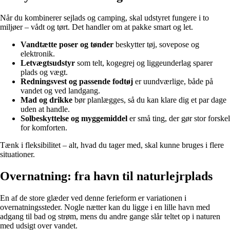
Når du kombinerer sejlads og camping, skal udstyret fungere i to
miljøer – vådt og tørt. Det handler om at pakke smart og let.
Vandtætte poser og tønder
beskytter tøj, sovepose og
elektronik.
Letvægtsudstyr
som telt, kogegrej og liggeunderlag sparer
plads og vægt.
Redningsvest og passende fodtøj
er uundværlige, både på
vandet og ved landgang.
Mad og drikke
bør planlægges, så du kan klare dig et par dage
uden at handle.
Solbeskyttelse og myggemiddel
er små ting, der gør stor forskel
for komforten.
Tænk i fleksibilitet – alt, hvad du tager med, skal kunne bruges i flere
situationer.
Overnatning: fra havn til naturlejrplads
En af de store glæder ved denne ferieform er variationen i
overnatningssteder. Nogle nætter kan du ligge i en lille havn med
adgang til bad og strøm, mens du andre gange slår teltet op i naturen
med udsigt over vandet.